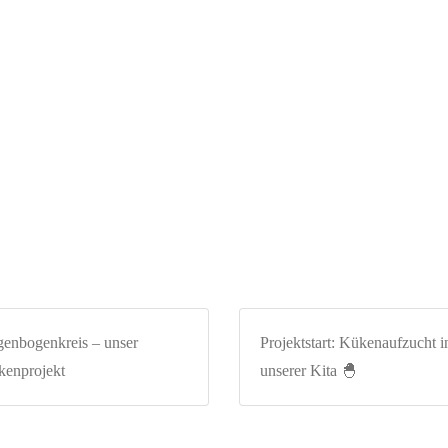
enbogenkreis – unser
Projektstart: Kükenaufzucht i
enprojekt
unserer Kita 🐣