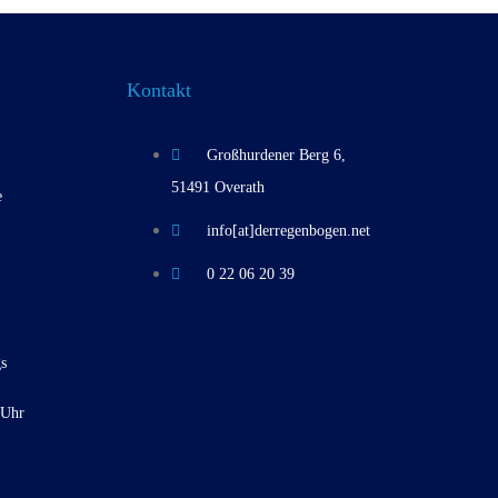
Kontakt
Großhurdener Berg 6,
51491 Overath
e
info[at]derregenbogen.net
0 22 06 20 39
s
 Uhr