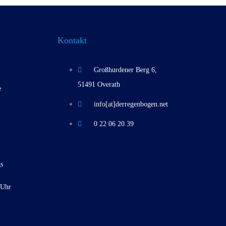
Kontakt
Großhurdener Berg 6,
51491 Overath
e
info[at]derregenbogen.net
0 22 06 20 39
s
 Uhr