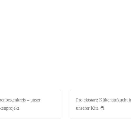
enbogenkreis – unser
Projektstart: Kükenaufzucht i
enprojekt
unserer Kita 🐣